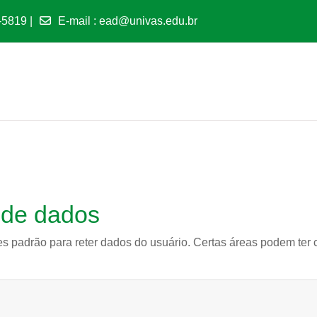
-5819 |
E-mail
:
ead@univas.edu.br
 de dados
es padrão para reter dados do usuário. Certas áreas podem ter c