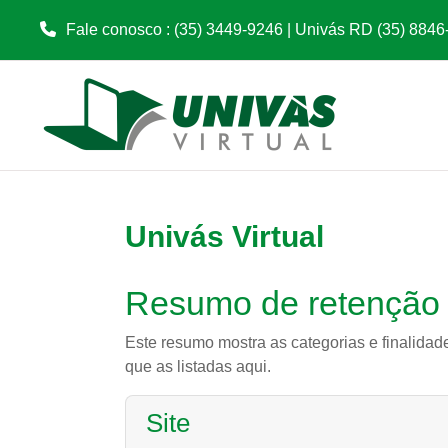
Fale conosco : (35) 3449-9246 | Univás RD (35) 8846
Ir para o conteúdo principal
Univás Virtual
Resumo de retenção
Este resumo mostra as categorias e finalidad
que as listadas aqui.
Site